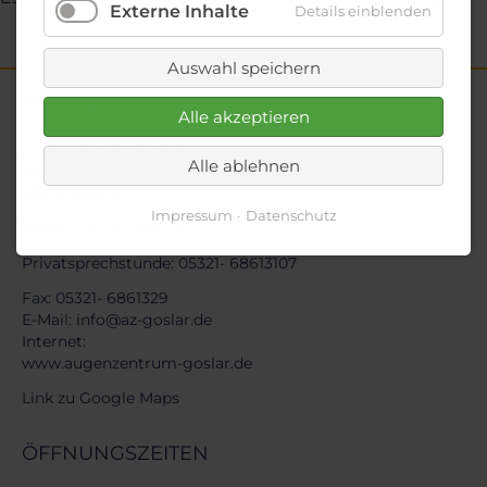
Externe Inhalte
Details einblenden
Auswahl speichern
KONTAKT
Alle akzeptieren
Augenzentrum Goslar
Alle ablehnen
Im Fliegerhorst 13
38642 Goslar
Impressum
Datenschutz
Telefon:
05321- 686130
Privatsprechstunde:
05321- 68613107
Fax: 05321- 6861329
E-Mail:
info@az-goslar.de
Internet:
www.augenzentrum-goslar.de
Link zu Google Maps
ÖFFNUNGSZEITEN