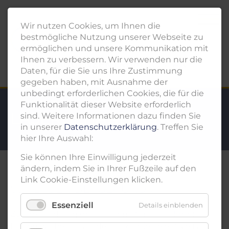
Wir nutzen Cookies, um Ihnen die
bestmögliche Nutzung unserer Webseite zu
ermöglichen und unsere Kommunikation mit
Ihnen zu verbessern. Wir verwenden nur die
Daten, für die Sie uns Ihre Zustimmung
gegeben haben, mit Ausnahme der
unbedingt erforderlichen Cookies, die für die
Funktionalität dieser Website erforderlich
LASERBEHANDLUNGEN
sind. Weitere Informationen dazu finden Sie
in unserer
Datenschutzerklärung
. Treffen Sie
hier Ihre Auswahl:
Sie können Ihre Einwilligung jederzeit
ändern, indem Sie in Ihrer Fußzeile auf den
Link Cookie-Einstellungen klicken.
SLT LASER BEI GLAUKOM
Essenziell
Details einblenden
Zur Behandlung des Grünen Stars (Glaukom)
führen wir bei uns in der Praxis die Selektive Laser